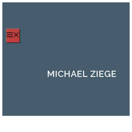
Zum
Inhalt
springen
Menü
MICHAEL ZIEGE