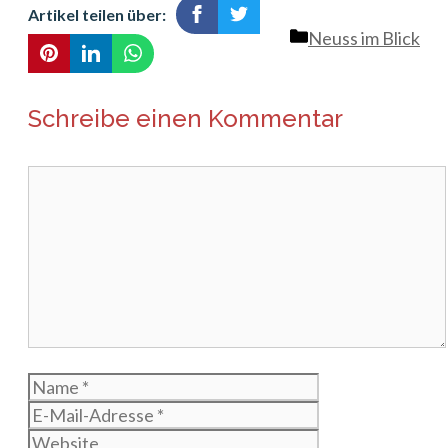
Artikel teilen über:
Kategorien
Neuss im Blick
Schreibe einen Kommentar
Kommentar
Name
E-
Mail-
Website
Adresse