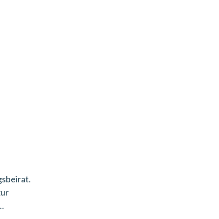
sbeirat.
zur
 …