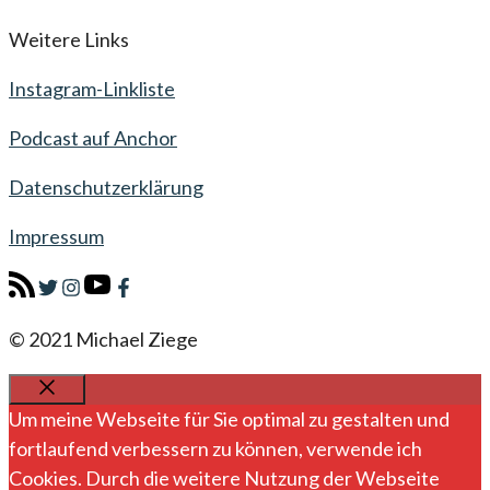
Weitere Links
Instagram-Linkliste
Podcast auf Anchor
Datenschutzerklärung
Impressum
© 2021 Michael Ziege
SCHLIESSEN
Um meine Webseite für Sie optimal zu gestalten und
fortlaufend verbessern zu können, verwende ich
Cookies. Durch die weitere Nutzung der Webseite