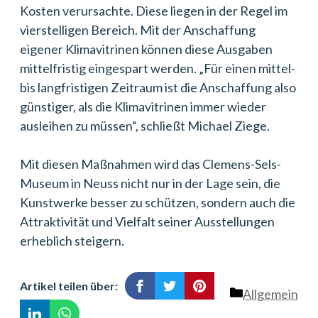
Kosten verursachte. Diese liegen in der Regel im
vierstelligen Bereich. Mit der Anschaffung
eigener Klimavitrinen können diese Ausgaben
mittelfristig eingespart werden. „Für einen mittel-
bis langfristigen Zeitraum ist die Anschaffung also
günstiger, als die Klimavitrinen immer wieder
ausleihen zu müssen“, schließt Michael Ziege.
Mit diesen Maßnahmen wird das Clemens-Sels-
Museum in Neuss nicht nur in der Lage sein, die
Kunstwerke besser zu schützen, sondern auch die
Attraktivität und Vielfalt seiner Ausstellungen
erheblich steigern.
Artikel teilen über:
Kategorien
Allgemein