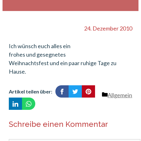
24. Dezember 2010
Ich wünsch euch alles ein
frohes und gesegnetes
Weihnachtsfest und ein paar ruhige Tage zu
Hause.
Artikel teilen über:
Kategorien
Allgemein
Schreibe einen Kommentar