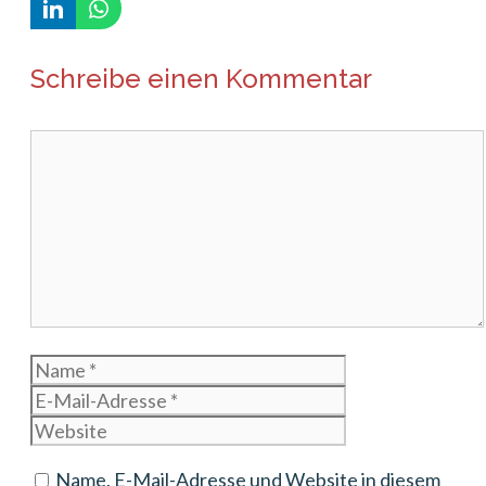
Schreibe einen Kommentar
Kommentar
Name
E-
Mail-
Website
Adresse
Name, E-Mail-Adresse und Website in diesem