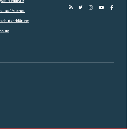
gram-Linkliste
st auf Anchor
schutzerklärung
essum