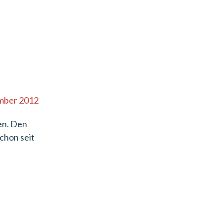
mber 2012
en. Den
chon seit