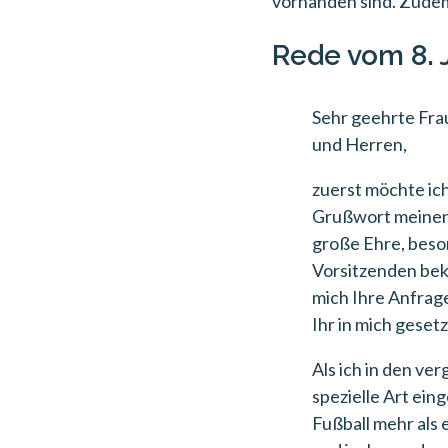
vorhanden sind. Zudem
Rede vom 8. J
Sehr geehrte Frau
und Herren,
zuerst möchte ic
Grußwort meinen T
große Ehre, beson
Vorsitzenden bekl
mich Ihre Anfrage
Ihr in mich geset
Als ich in den v
spezielle Art eing
Fußball mehr als 