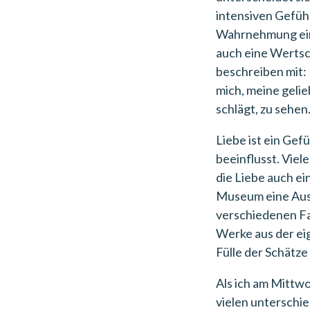
intensiven Gefühl
Wahrnehmung eine
auch eine Wertsch
beschreiben mit: 
mich, meine geli
schlägt, zu sehen
Liebe ist ein Gef
beeinflusst. Viel
die Liebe auch ei
Museum eine Auss
verschiedenen Fa
Werke aus der ei
Fülle der Schätz
Als ich am Mittwo
vielen unterschie