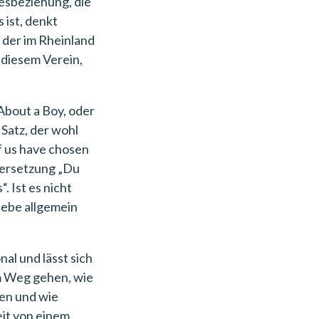
esbeziehung, die
 ist, denkt
 der im Rheinland
 diesem Verein,
About a Boy, oder
 Satz, der wohl
of us have chosen
bersetzung „Du
. Ist es nicht
Liebe allgemein
al und lässt sich
m Weg gehen, wie
nen und wie
eit von einem