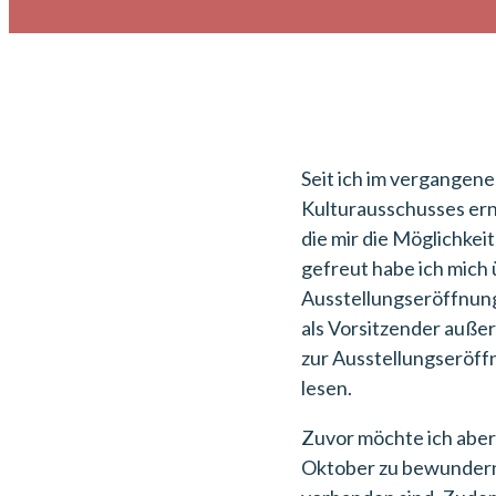
Seit ich im vergangen
Kulturausschusses ern
die mir die Möglichke
gefreut habe ich mic
Ausstellungseröffnung 
als Vorsitzender auße
zur Ausstellungseröff
lesen.
Zuvor möchte ich aber
Oktober zu bewundern 