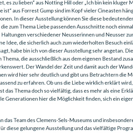
et, es zu lieben“ aus Notting Hill oder „Ich bin kein kluger
e ist“ aus Forrest Gump sind im Kopf vieler Cineasten hä
onen. In dieser Ausstellung können Sie diese bedeutende
 die zum Thema Liebe passenden Ausschnitte noch einma
e Haltungen verschiedener Neusserinnen und Neusser zur 
ne Idee, die sicherlich auch zum wiederholten Besuch einl
agt, habe bin ich von dieser Ausstellung sehr angetan. Die
 Thema, die ausschließlich aus dem eigenen Bestand z
rkenswert. Der Wandel der Zeit und damit auch der Wand
n wird hier sehr deutlich und gibt uns Betrachtern die Mö
send zu erfahren. Ob uns die Liebe wirklich erklärt wird,
st das Thema doch so vielfältig, dass es mehr als eine Erkl
lle Generationen hier die Möglichkeit finden, sich ein eige
n das Team des Clemens-Sels-Museums und insbesondere
 für diese gelungene Ausstellung und das vielfältige Prog