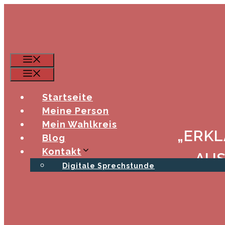
Zum
Inhalt
springen
Menü
Menü
Startseite
Meine Person
Mein Wahlkreis
„ERKLÄ
Blog
Kontakt
AU
Digitale Sprechstunde