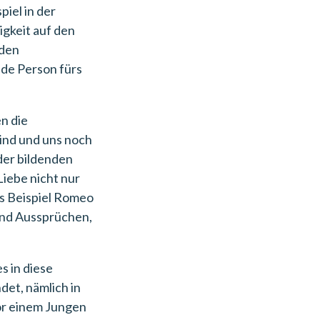
piel in der
gkeit auf den
nden
nde Person fürs
n die
sind und uns noch
 der bildenden
Liebe nicht nur
als Beispiel Romeo
und Aussprüchen,
s in diese
det, nämlich in
vor einem Jungen