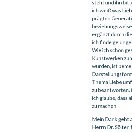
steht und ihn bitt
ich weiß was Lieb
prägten Generati
beziehungsweise
ergänzt durch di
ich finde gelunge
Wie ich schon ges
Kunstwerken zum
wurden, ist beme
Darstellungsforme
Thema Liebe umfas
zu beantworten, i
ich glaube, dass a
zu machen.
Mein Dank geht a
Herrn Dr. Sölter,