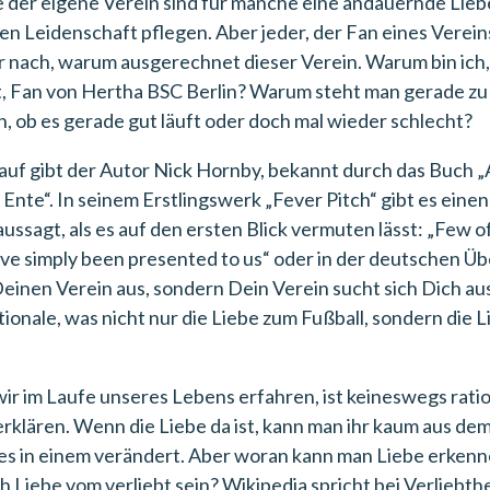
 der eigene Verein sind für manche eine andauernde Lieb
ßen Leidenschaft pflegen. Aber jeder, der Fan eines Vereins
r nach, warum ausgerechnet dieser Verein. Warum bin ich,
, Fan von Hertha BSC Berlin? Warum steht man gerade zu
 ob es gerade gut läuft oder doch mal wieder schlecht?
auf gibt der Autor Nick Hornby, bekannt durch das Buch „
 Ente“. In seinem Erstlingswerk „Fever Pitch“ gibt es einen
ussagt, als es auf den ersten Blick vermuten lässt: „Few 
ave simply been presented to us“ oder in der deutschen Ü
Deinen Verein aus, sondern Dein Verein sucht sich Dich aus“
tionale, was nicht nur die Liebe zum Fußball, sondern die 
wir im Laufe unseres Lebens erfahren, ist keineswegs ration
klären. Wenn die Liebe da ist, kann man ihr kaum aus de
lles in einem verändert. Aber woran kann man Liebe erken
h Liebe vom verliebt sein? Wikipedia spricht bei Verliebth