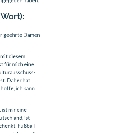
reigegeben haben.
 Wort):
sehr geehrte Damen
 mit diesem
t für mich eine
Kulturausschuss-
ist. Daher hat
 hoffe, ich kann
ist mir eine
utschland, ist
chenkt. Fußball