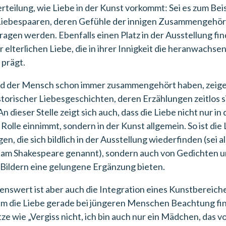
teilung, wie Liebe in der Kunst vorkommt: Sei es zum Beis
Liebespaaren, deren Gefühle der innigen Zusammengehöri
agen werden. Ebenfalls einen Platz in der Ausstellung fi
 elterlichen Liebe, die in ihrer Innigkeit die heranwachse
prägt.
nd der Mensch schon immer zusammengehört haben, zeige
storischer Liebesgeschichten, deren Erzählungen zeitlos 
 dieser Stelle zeigt sich auch, dass die Liebe nicht nur in
Rolle einnimmt, sondern in der Kunst allgemein. So ist die 
en, die sich bildlich in der Ausstellung wiederfinden (sei 
lliam Shakespeare genannt), sondern auch von Gedichten 
 Bildern eine gelungene Ergänzung bieten.
nswert ist aber auch die Integration eines Kunstbereiche
dem die Liebe gerade bei jüngeren Menschen Beachtung fin
tze wie „Vergiss nicht, ich bin auch nur ein Mädchen, das 