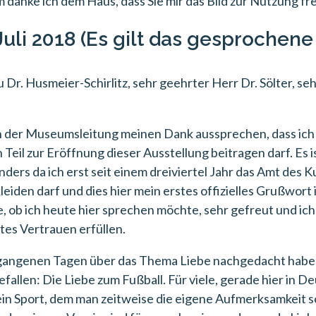
 danke ich dem Haus, dass Sie mir das Bild zur Nutzung f
uli 2018 (Es gilt das gesprochene
 Dr. Husmeier-Schirlitz, sehr geehrter Herr Dr. Sölter, 
h der Museumsleitung meinen Dank aussprechen, dass ich
eil zur Eröffnung dieser Ausstellung beitragen darf. Es is
ders da ich erst seit einem dreiviertel Jahr das Amt des 
eiden darf und dies hier mein erstes offizielles Grußwort 
, ob ich heute hier sprechen möchte, sehr gefreut und ich
ztes Vertrauen erfüllen.
ergangenen Tagen über das Thema Liebe nachgedacht habe, 
efallen: Die Liebe zum Fußball. Für viele, gerade hier in De
ein Sport, dem man zeitweise die eigene Aufmerksamkeit s