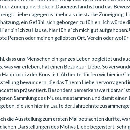
 der Zuneigung, die kein Dauerzustand ist und das Bewuss
ngt. Liebe dagegen ist mehr als die starke Zuneigung. Li
ätzung, ein Gefühl, sich geborgen zu fühlen. Ich würde d
Hier bin ich zu Hause, hier fühle ich mich gut aufgehoben.
ebte Person oder meinen geliebten Ort, Verein oder wofür
.
ühl, dass uns Menschen ein ganzes Leben begleitet und au
es, was wir erleben, hat einen Bezug zur Liebe. So verwunde
n Hauptmotiv der Kunst ist. Ab heute dürfen wir hier im C
tellung bewundern, die das Thema Liebe hervorragend i
ccetten präsentiert. Besonders bemerkenswert daran ist,
genen Sammlung des Museums stammen und damit einen Ein
e geben, die sich hier im Laufe der Jahrzehnte zusammeng
ch die Ausstellung zum ersten Mal betrachten durfte, war
dlichen Darstellungen des Motivs Liebe begeistert. Sehr g