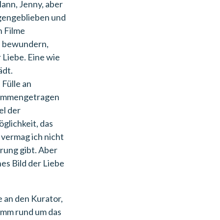
 Mann, Jenny, aber
ngengeblieben und
n Filme
l bewundern,
Liebe. Eine wie
ädt.
 Fülle an
usammengetragen
el der
glichkeit, das
 vermag ich nicht
ärung gibt. Aber
nes Bild der Liebe
 an den Kurator,
ramm rund um das