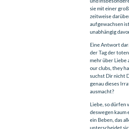
und insbesondere
sie mit einer gro
zeitweise darübe
aufgewachsen ist
unabhängig davon,
Eine Antwort dar
der Tag der toten
mehr über Liebe a
our clubs, they h
suchst Dir nicht 
genau dieses Irra
ausmacht?
Liebe, so dürfen 
deswegen kaum er
ein Beben, das a
unterscheidet sic