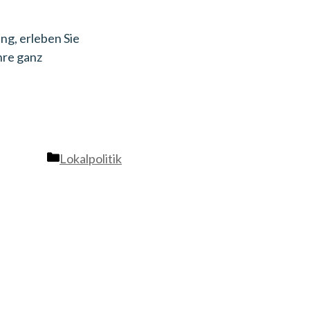
ng, erleben Sie
hre ganz
Kategorien
Lokalpolitik