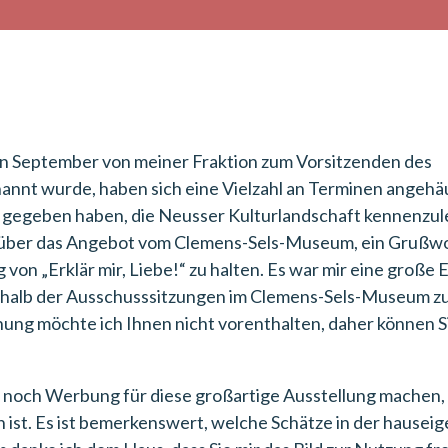
en September von meiner Fraktion zum Vorsitzenden des
annt wurde, haben sich eine Vielzahl an Terminen angehäu
it gegeben haben, die Neusser Kulturlandschaft kennenzu
h über das Angebot vom Clemens-Sels-Museum, ein Grußwo
von „Erklär mir, Liebe!“ zu halten. Es war mir eine große
rhalb der Ausschusssitzungen im Clemens-Sels-Museum z
nung möchte ich Ihnen nicht vorenthalten, daher können S
 noch Werbung für diese großartige Ausstellung machen, d
ist. Es ist bemerkenswert, welche Schätze in der hause