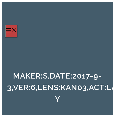
Zum
Inhalt
springen
Menü
MAKER:S,DATE:2017-9-
3,VER:6,LENS:KAN03,ACT:L
Y