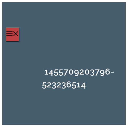
Zum
Inhalt
springen
Menü
1455709203796-
523236514