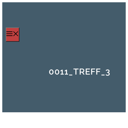
Zum
Inhalt
springen
Menü
0011_TREFF_3