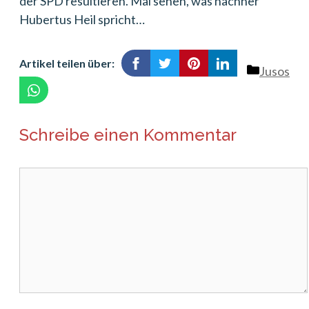
der SPD resultieren. Mal sehen, was nachher
Hubertus Heil spricht…
Artikel teilen über:
Kategori
Jusos
Schreibe einen Kommentar
Kommentar