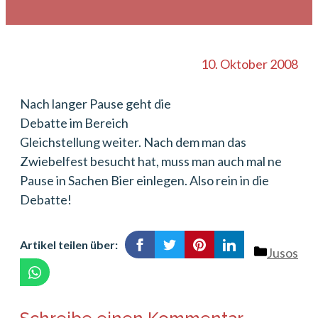
10. Oktober 2008
Nach langer Pause geht die
Debatte im Bereich
Gleichstellung weiter. Nach dem man das
Zwiebelfest besucht hat, muss man auch mal ne
Pause in Sachen Bier einlegen. Also rein in die
Debatte!
Artikel teilen über:
Kategori
Jusos