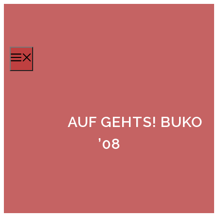
Zum
Inhalt
springen
Menü
AUF GEHTS! BUKO
’08