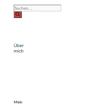
Suchen
nach:
Über
mich
Mein