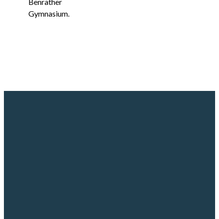
Benrather
Gymnasium.