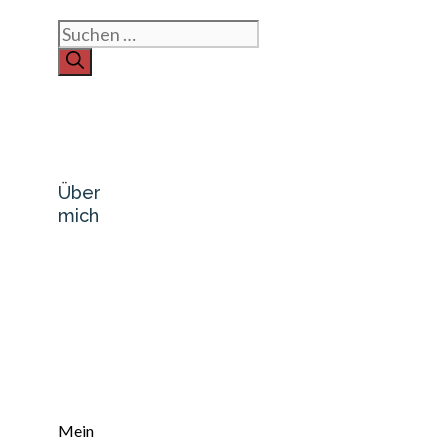
Suchen
nach:
Über
mich
Mein