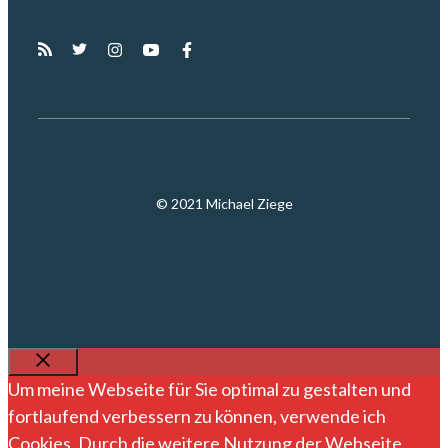
© 2021 Michael Ziege
SCHLIESSEN
Um meine Webseite für Sie optimal zu gestalten und
fortlaufend verbessern zu können, verwende ich
Cookies. Durch die weitere Nutzung der Webseite