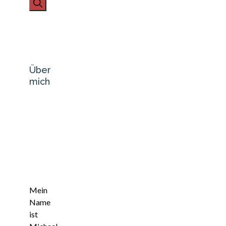
nach:
Über
mich
Mein
Name
ist