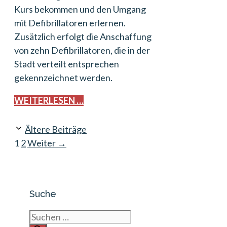
Kurs bekommen und den Umgang
mit Defibrillatoren erlernen.
Zusätzlich erfolgt die Anschaffung
von zehn Defibrillatoren, die in der
Stadt verteilt entsprechen
gekennzeichnet werden.
WEITERLESEN …
Ältere Beiträge
Seite
Seite
1
2
Weiter
→
Suche
Suchen